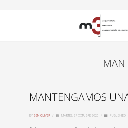
MANT
MANTENGAMOS UNA 
BY
BEN OLIVER
/
MARTES, 27 OCTUBRE 2020
/
PUBLISHED 