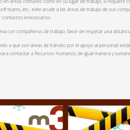
o en áreas comunes como en su lugar de trabajo, si requiere c
soft teams, etc., evite acudir a las áreas de trabajo de sus com
r contactos innecesarios.
ema con compañeros de trabajo, favor de respetar una distanci
debido a que son áreas de tránsito por el apoyo al personal) está
ica para contactar a Recursos Humanos, de igual manera y sumand