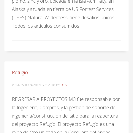
plomo, zinc y oro, ubicada en la isla Admiralty, en
Alaska y situada en tierra de US Forrest Services
(USFS) Natural Wilderness, tiene desafíos únicos.
Todos los artículos consumidos
Refugio
VIERNES, 09 NOVIEMBRE 2018
BY
DEB
REGRESAR A PROYECTOS M3 fue responsable por
la Ingeniería, Compras, y la gestión de soporte de
ingeniería/construcción del sitio para la reapertura
del proyecto Refugio. El proyecto Refugio es una
mina de Oro ubicada en la Cordillera del Andes