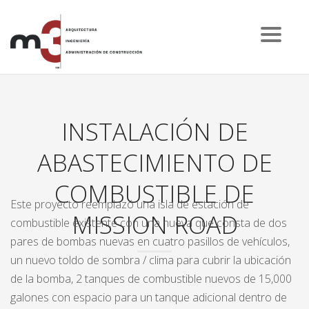
INSTALACIÓN DE
ABASTECIMIENTO DE
COMBUSTIBLE DE
Este proyecto reemplazó una isla de estación de
MISSION ROAD
combustible existente con una nueva que consta de dos
pares de bombas nuevas en cuatro pasillos de vehículos,
un nuevo toldo de sombra / clima para cubrir la ubicación
de la bomba, 2 tanques de combustible nuevos de 15,000
galones con espacio para un tanque adicional dentro de